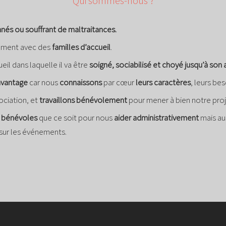
Qui sommes-nous ?
nés ou souffrant de maltraitances.
uement avec des
familles d’accueil
.
eil dans laquelle il va être
soigné, sociabilisé et choyé jusqu’à son
 avantage
car nous
connaissons
par cœur
leurs caractères
, leurs be
ociation, et
travaillons bénévolement
pour mener à bien notre proj
 bénévoles
que ce soit pour nous
aider administrativement
mais au
sur les événements.