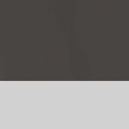
 pensionnaire ? Vous n’avez jamais eu d’animal mais
enez famille d’accueil !
 ?
ACCUEIL