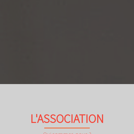
votre animal s’entende avec un
aimeriez bien en avoir un ? Dev
QU'EST-CE QUE C'EST
DEVENIR FAMILLE D'
L'ASSOCIATION