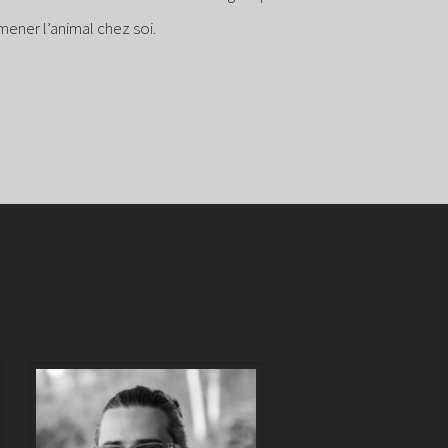
domicile pour effectuer la pré-visite.
 sa famille d’accueil et voir si la magie opère.
mener l’animal chez soi.