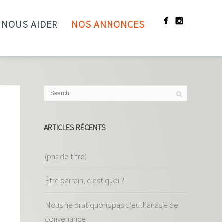
NOUS AIDER
NOS ANNONCES
ARTICLES RÉCENTS
(pas de titre)
Être parrain, c’est quoi ?
Nous ne pratiquons pas d’euthanasie de
convenance