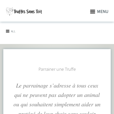
MENU
ALL
FAMILLE
DEVENIR
LES PRE-
PARAINAGE
DONATION
D'ACCUEIL
BENEVOLE
VISITES
Parrainer une Truffe
Le parrainage s’adresse à tous ceux
qui ne peuvent pas adopter un animal
ou qui souhaitent simplement aider un
protégé de leur choix sans vouloir