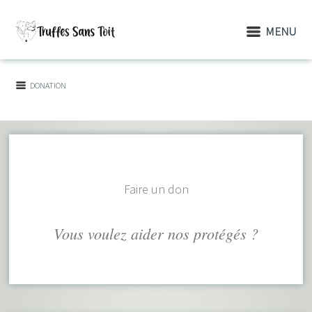
MENU
DONATION
FAMILLE
DEVENIR
LES PRE-
PARAINAGE
DONATION
D'ACCUEIL
BENEVOLE
VISITES
Faire un don
Vous voulez aider nos protégés ?