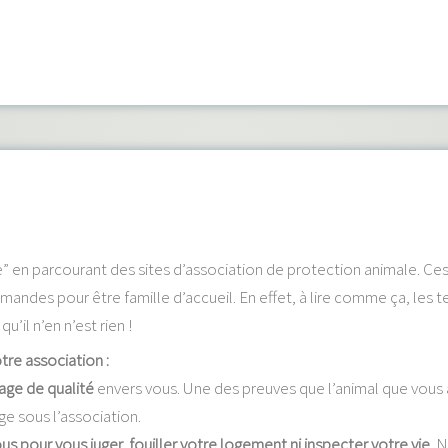
te” en parcourant des sites d’association de protection animale. 
ndes pour être famille d’accueil. En effet, à lire comme ça, les 
’il n’en n’est rien !
otre association :
age de qualité
envers vous. Une des preuves que l’animal que vous 
ge sous l’association.
 pour vous juger, fouiller votre logement ni inspecter votre vie.
N