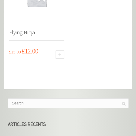
Flying Ninja
£
12.00
£
15.00
AJOUTER AU PANIER
ARTICLES RÉCENTS