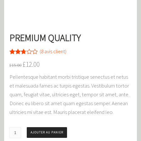
PREMIUM QUALITY
(
8
avis client)
Noté
8
£
12.00
2.63
£
15.00
sur 5
basé
Pellentesque habitant morbi tristique senectus et netus
sur
et malesuada fames ac turpis egestas. Vestibulum tortor
notations
client
quam, feugiat vitae, ultricies eget, tempor sit amet, ante.
Donec eu libero sit amet quam egestas semper. Aenean
ultricies mi vitae est. Mauris placerat eleifend leo.
AJOUTER AU PANIER