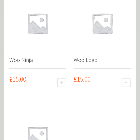
Woo Ninja
Woo Logo
£
15.00
£
15.00
AJOUTER AU PANIER
AJOU