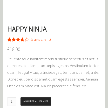
HAPPY NINJA
(
5
avis client)
Noté
5
£
18.00
3.60
sur 5
basé
Pellentesque habitant morbi tristique senectus et netus
sur
et malesuada fames ac turpis egestas. Vestibulum tortor
notations
client
quam, feugiat vitae, ultricies eget, tempor sit amet, ante.
Donec eu libero sit amet quam egestas semper. Aenean
ultricies mi vitae est. Mauris placerat eleifend leo.
AJOUTER AU PANIER