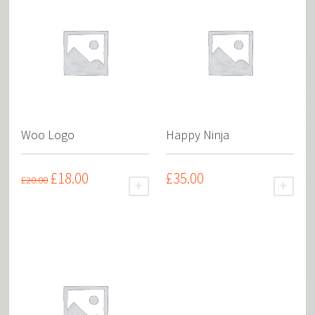
Woo Logo
Happy Ninja
£
18.00
£
35.00
£
20.00
AJOUTER AU PANIER
AJOU