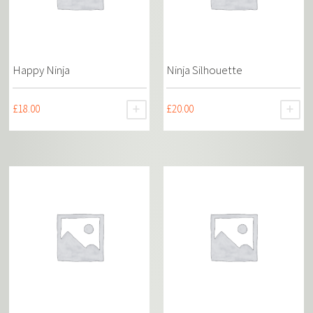
Happy Ninja
Ninja Silhouette
£
18.00
£
20.00
AJOUTER AU PANIER
AJ