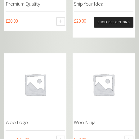
Premium Quality
Ship Your Idea
£
20.00
£
20.00
AJOUTER AU PANIER
CHOIX DES OPTIONS
Woo Logo
Woo Ninja