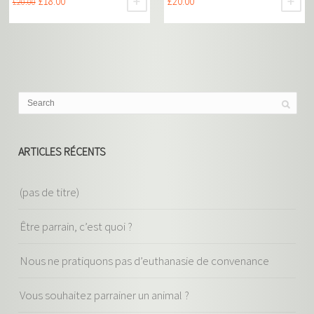
£
18.00
£
20.00
£
20.00
AJOUTER AU PANIER
AJ
ARTICLES RÉCENTS
(pas de titre)
Être parrain, c’est quoi ?
Nous ne pratiquons pas d’euthanasie de convenance
Vous souhaitez parrainer un animal ?